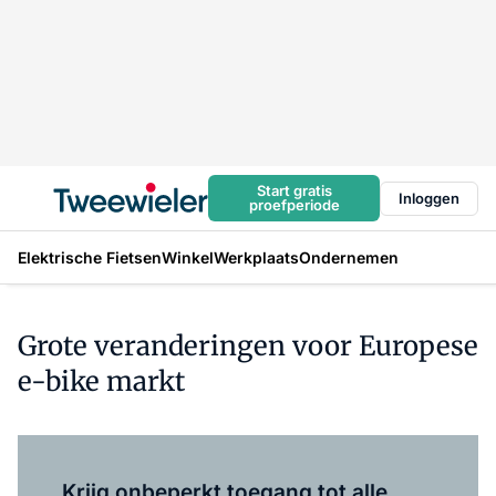
Start gratis
Inloggen
proefperiode
Elektrische Fietsen
Winkel
Werkplaats
Ondernemen
Grote veranderingen voor Europese
e-bike markt
Log in
om dit artikel te lezen.
Krijg onbeperkt toegang tot alle