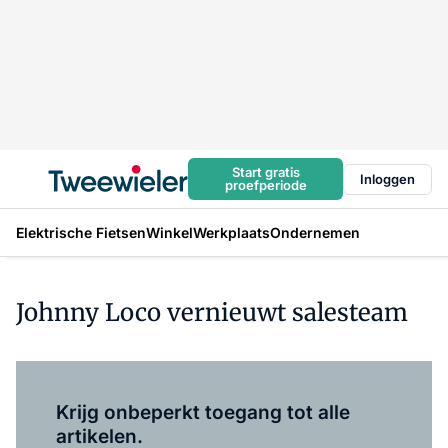
Start gratis
Inloggen
proefperiode
Elektrische Fietsen
Winkel
Werkplaats
Ondernemen
Johnny Loco vernieuwt salesteam
Log in
om dit artikel te lezen.
Krijg onbeperkt toegang tot alle
artikelen.