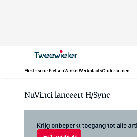
Elektrische Fietsen
Winkel
Werkplaats
Ondernemen
NuVinci lanceert H/Sync
Krijg onbeperkt toegang tot alle art
Lees 1 maand gratis