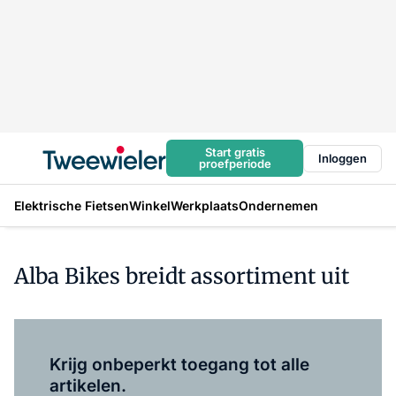
Start gratis
Inloggen
proefperiode
Elektrische Fietsen
Winkel
Werkplaats
Ondernemen
Alba Bikes breidt assortiment uit
Log in
om dit artikel te lezen.
Krijg onbeperkt toegang tot alle
artikelen.