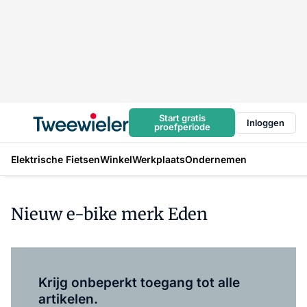
Start gratis
Inloggen
proefperiode
Elektrische Fietsen
Winkel
Werkplaats
Ondernemen
Nieuw e-bike merk Eden
Log in
om dit artikel te lezen.
Krijg onbeperkt toegang tot alle
artikelen.