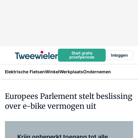
Start gratis
Inloggen
proefperiode
Elektrische Fietsen
Winkel
Werkplaats
Ondernemen
Europees Parlement stelt beslissing
over e-bike vermogen uit
Log in
om dit artikel te lezen.
Krijg onbeperkt toegang tot alle