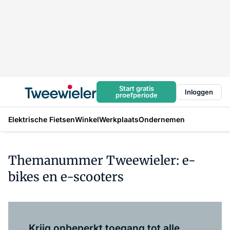
Start gratis
Inloggen
proefperiode
Elektrische Fietsen
Winkel
Werkplaats
Ondernemen
Themanummer Tweewieler: e-
bikes en e-scooters
Log in
om dit artikel te lezen.
Krijg onbeperkt toegang tot alle