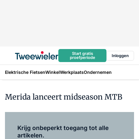
Start gratis
Inloggen
proefperiode
Elektrische Fietsen
Winkel
Werkplaats
Ondernemen
Merida lanceert midseason MTB
Log in
om dit artikel te lezen.
Krijg onbeperkt toegang tot alle
artikelen.