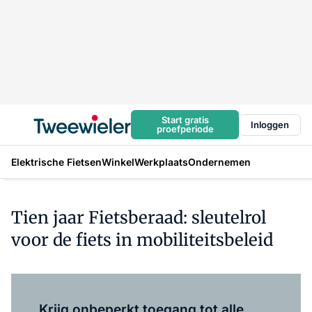
Start gratis
Inloggen
proefperiode
Elektrische Fietsen
Winkel
Werkplaats
Ondernemen
Tien jaar Fietsberaad: sleutelrol
voor de fiets in mobiliteitsbeleid
Log in
om dit artikel te lezen.
Krijg onbeperkt toegang tot alle