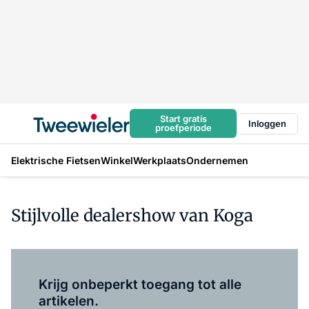
Start gratis
Inloggen
proefperiode
Elektrische Fietsen
Winkel
Werkplaats
Ondernemen
Stijlvolle dealershow van Koga
Log in
om dit artikel te lezen.
Krijg onbeperkt toegang tot alle
artikelen.