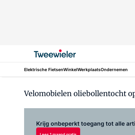
Elektrische Fietsen
Winkel
Werkplaats
Ondernemen
Velomobielen oliebollentocht 
Krijg onbeperkt toegang tot alle art
Lees 1 maand gratis