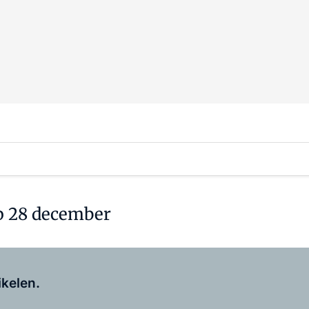
op 28 december
Log in
om dit artikel te lezen.
ikelen.