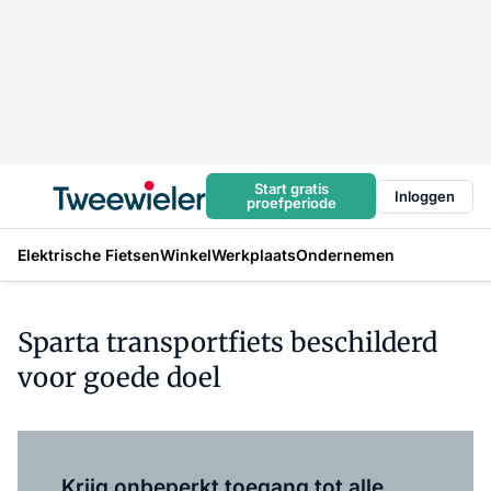
Start gratis
Inloggen
proefperiode
Elektrische Fietsen
Winkel
Werkplaats
Ondernemen
Sparta transportfiets beschilderd
voor goede doel
Log in
om dit artikel te lezen.
Krijg onbeperkt toegang tot alle