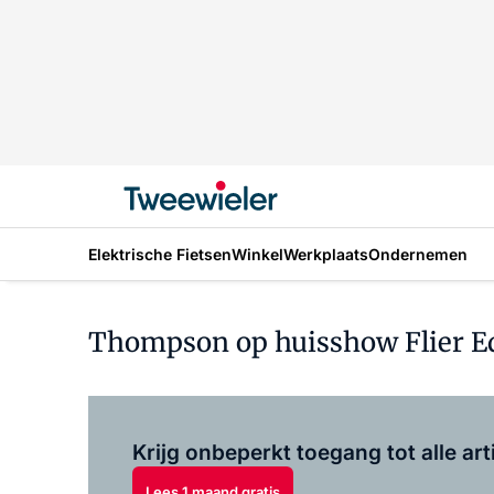
Elektrische Fietsen
Winkel
Werkplaats
Ondernemen
Thompson op huisshow Flier E
Krijg onbeperkt toegang tot alle art
Lees 1 maand gratis