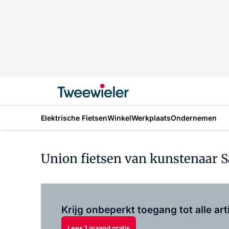
Elektrische Fietsen
Winkel
Werkplaats
Ondernemen
Union fietsen van kunstenaar Sa
Krijg onbeperkt toegang tot alle art
Lees 1 maand gratis