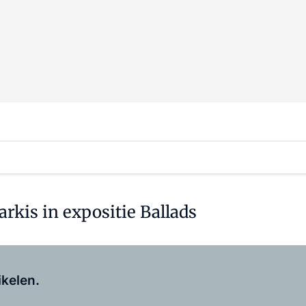
rkis in expositie Ballads
Log in
om dit artikel te lezen.
ikelen.