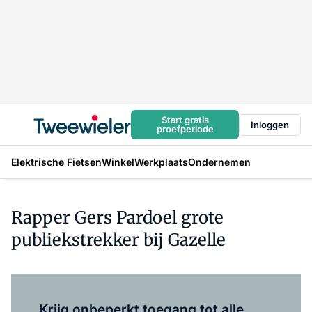
Start gratis
Inloggen
proefperiode
Elektrische Fietsen
Winkel
Werkplaats
Ondernemen
Rapper Gers Pardoel grote
publiekstrekker bij Gazelle
Log in
om dit artikel te lezen.
Krijg onbeperkt toegang tot alle