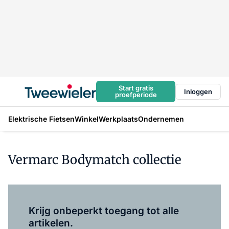
Start gratis
Inloggen
proefperiode
Elektrische Fietsen
Winkel
Werkplaats
Ondernemen
Vermarc Bodymatch collectie
Log in
om dit artikel te lezen.
Krijg onbeperkt toegang tot alle
artikelen.