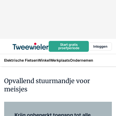
Start gratis
Inloggen
proefperiode
Elektrische Fietsen
Winkel
Werkplaats
Ondernemen
Opvallend stuurmandje voor
meisjes
Log in
om dit artikel te lezen.
Krijg onbeperkt toegang tot alle