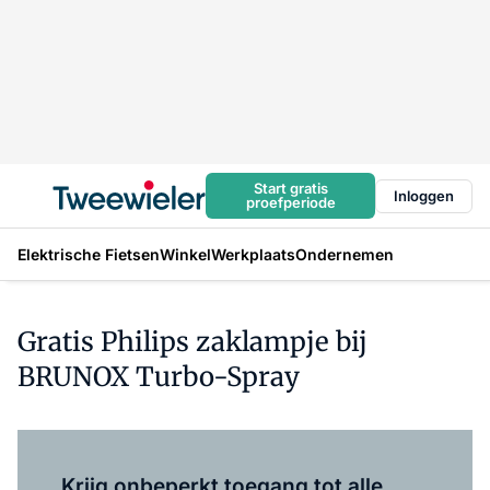
Start gratis
Inloggen
proefperiode
Elektrische Fietsen
Winkel
Werkplaats
Ondernemen
Gratis Philips zaklampje bij
BRUNOX Turbo-Spray
Log in
om dit artikel te lezen.
Krijg onbeperkt toegang tot alle