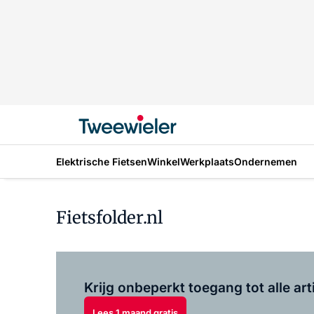
Elektrische Fietsen
Winkel
Werkplaats
Ondernemen
Fietsfolder.nl
Krijg onbeperkt toegang tot alle art
Lees 1 maand gratis