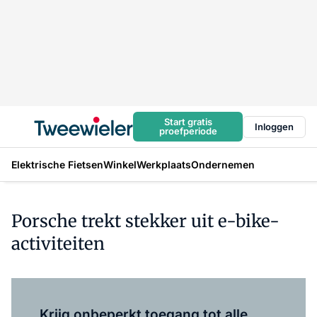
Start gratis
Inloggen
proefperiode
Elektrische Fietsen
Winkel
Werkplaats
Ondernemen
Porsche trekt stekker uit e-bike-
activiteiten
Log in
om dit artikel te lezen.
Krijg onbeperkt toegang tot alle