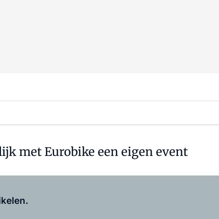
lijk met Eurobike een eigen event
Log in
om dit artikel te lezen.
ikelen.