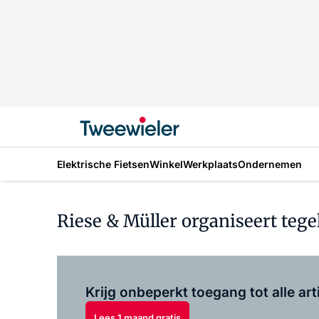
Elektrische Fietsen
Winkel
Werkplaats
Ondernemen
Riese & Müller organiseert tege
Krijg onbeperkt toegang tot alle art
Lees 1 maand gratis