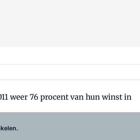
011 weer 76 procent van hun winst in
Log in
om dit artikel te lezen.
ikelen.