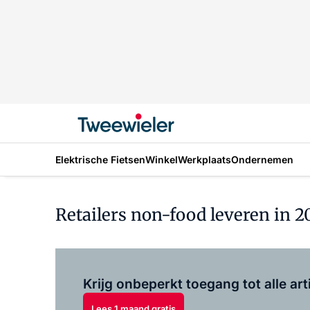
Elektrische Fietsen
Winkel
Werkplaats
Ondernemen
Retailers non-food leveren in 2
Krijg onbeperkt toegang tot alle art
Lees 1 maand gratis