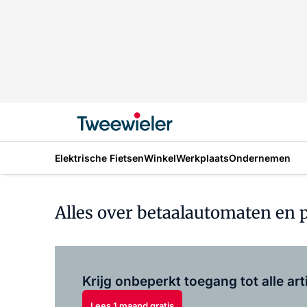
Elektrische Fietsen
Winkel
Werkplaats
Ondernemen
Alles over betaalautomaten en 
Krijg onbeperkt toegang tot alle art
Lees 1 maand gratis