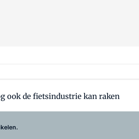
g ook de fietsindustrie kan raken
Log in
om dit artikel te lezen.
ikelen.