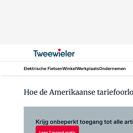
Elektrische Fietsen
Winkel
Werkplaats
Ondernemen
Hoe de Amerikaanse tariefoorlo
Krijg onbeperkt toegang tot alle art
Lees 1 maand gratis