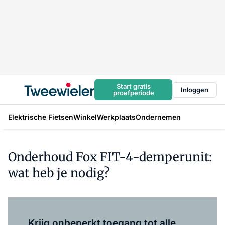
Start gratis
Inloggen
proefperiode
Elektrische Fietsen
Winkel
Werkplaats
Ondernemen
Onderhoud Fox FIT-4-demperunit:
wat heb je nodig?
Log in
om dit artikel te lezen.
Krijg onbeperkt toegang tot alle