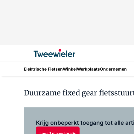
Elektrische Fietsen
Winkel
Werkplaats
Ondernemen
Duurzame fixed gear fietsstuur
Krijg onbeperkt toegang tot alle art
Lees 1 maand gratis