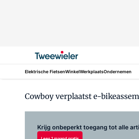
Elektrische Fietsen
Winkel
Werkplaats
Ondernemen
Cowboy verplaatst e-bikeassem
Krijg onbeperkt toegang tot alle art
Lees 1 maand gratis