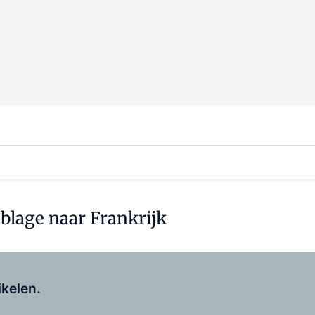
blage naar Frankrijk
Log in
om dit artikel te lezen.
ikelen.