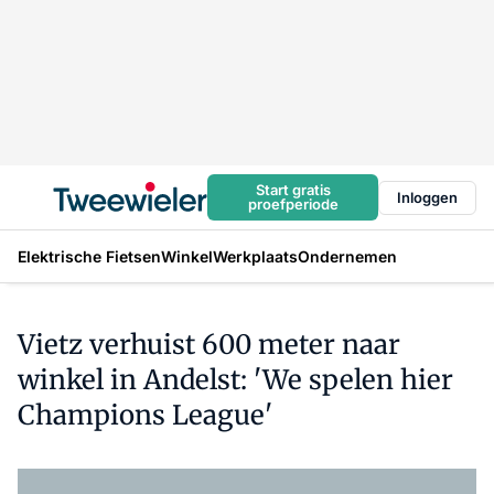
Start gratis
Inloggen
proefperiode
Elektrische Fietsen
Winkel
Werkplaats
Ondernemen
Vietz verhuist 600 meter naar
winkel in Andelst: 'We spelen hier
Champions League'