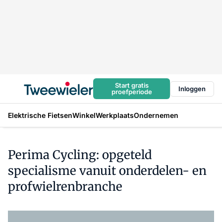
Start gratis
Inloggen
proefperiode
Elektrische Fietsen
Winkel
Werkplaats
Ondernemen
Perima Cycling: opgeteld
specialisme vanuit onderdelen- en
profwielrenbranche