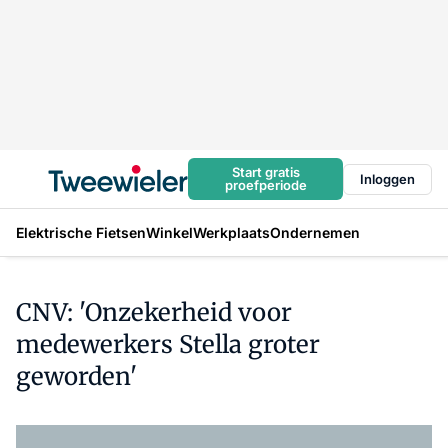
Start gratis
Inloggen
proefperiode
Elektrische Fietsen
Winkel
Werkplaats
Ondernemen
CNV: 'Onzekerheid voor
medewerkers Stella groter
geworden'