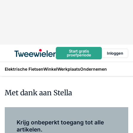
Start gratis
Inloggen
proefperiode
Elektrische Fietsen
Winkel
Werkplaats
Ondernemen
Met dank aan Stella
Log in
om dit artikel te lezen.
Krijg onbeperkt toegang tot alle
artikelen.