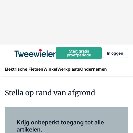
Start gratis
Inloggen
proefperiode
Elektrische Fietsen
Winkel
Werkplaats
Ondernemen
Stella op rand van afgrond
Log in
om dit artikel te lezen.
Krijg onbeperkt toegang tot alle
artikelen.