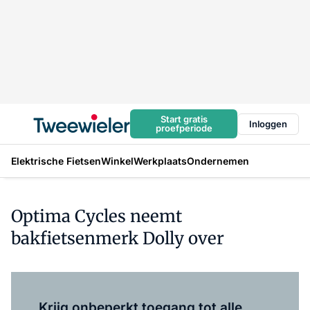
Start gratis
Inloggen
proefperiode
Elektrische Fietsen
Winkel
Werkplaats
Ondernemen
Optima Cycles neemt
bakfietsenmerk Dolly over
Log in
om dit artikel te lezen.
Krijg onbeperkt toegang tot alle