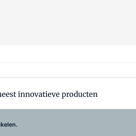
meest innovatieve producten
Log in
om dit artikel te lezen.
ikelen.