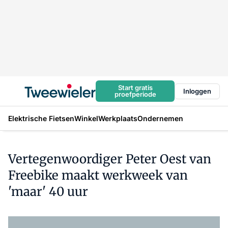
Start gratis
Inloggen
proefperiode
Elektrische Fietsen
Winkel
Werkplaats
Ondernemen
Vertegenwoordiger Peter Oest van
Freebike maakt werkweek van
'maar' 40 uur