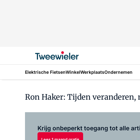
Elektrische Fietsen
Winkel
Werkplaats
Ondernemen
Ron Haker: Tijden veranderen, m
Krijg onbeperkt toegang tot alle art
Lees 1 maand gratis