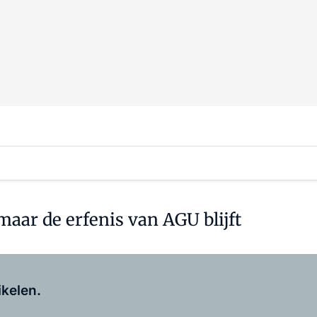
aar de erfenis van AGU blijft
Log in
om dit artikel te lezen.
ikelen.