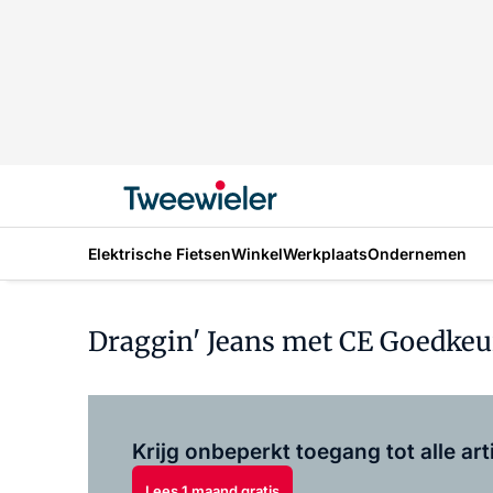
Elektrische Fietsen
Winkel
Werkplaats
Ondernemen
Draggin' Jeans met CE Goedkeu
Krijg onbeperkt toegang tot alle art
Lees 1 maand gratis