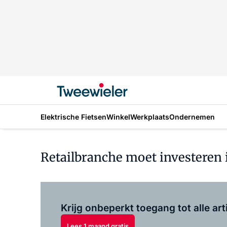
Elektrische Fietsen
Winkel
Werkplaats
Ondernemen
Retailbranche moet investeren 
Krijg onbeperkt toegang tot alle art
Lees 1 maand gratis