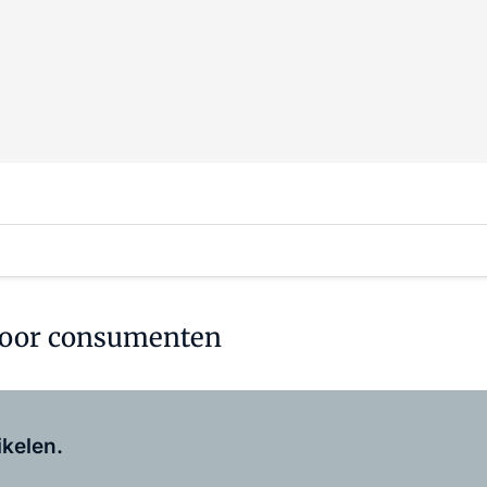
 voor consumenten
Log in
om dit artikel te lezen.
ikelen.