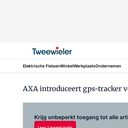
Elektrische Fietsen
Winkel
Werkplaats
Ondernemen
AXA introduceert gps-tracker
Krijg onbeperkt toegang tot alle art
Lees 1 maand gratis