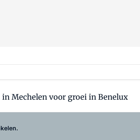
 in Mechelen voor groei in Benelux
Log in
om dit artikel te lezen.
ikelen.