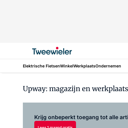
Elektrische Fietsen
Winkel
Werkplaats
Ondernemen
Upway: magazijn en werkplaats
Krijg onbeperkt toegang tot alle art
Lees 1 maand gratis