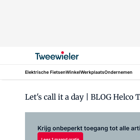
Elektrische Fietsen
Winkel
Werkplaats
Ondernemen
Let's call it a day | BLOG Hel
Krijg onbeperkt toegang tot alle art
Lees 1 maand gratis