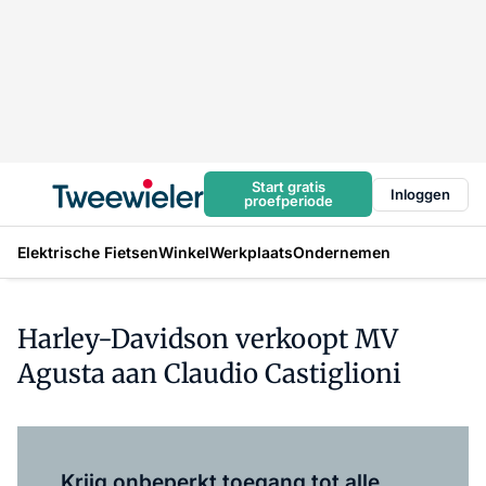
Start gratis
Inloggen
proefperiode
Elektrische Fietsen
Winkel
Werkplaats
Ondernemen
Harley-Davidson verkoopt MV
Agusta aan Claudio Castiglioni
Log in
om dit artikel te lezen.
Krijg onbeperkt toegang tot alle