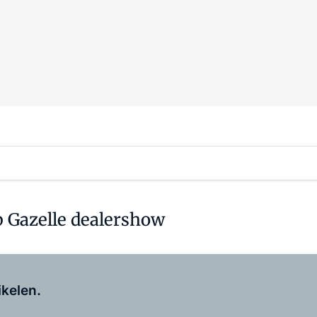
 Gazelle dealershow
Log in
om dit artikel te lezen.
ikelen.