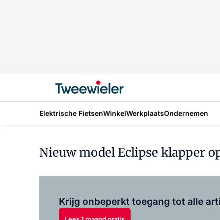
Elektrische Fietsen
Winkel
Werkplaats
Ondernemen
Nieuw model Eclipse klapper op
Krijg onbeperkt toegang tot alle art
Lees 1 maand gratis