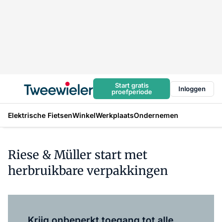
Start gratis
Inloggen
proefperiode
Elektrische Fietsen
Winkel
Werkplaats
Ondernemen
Riese & Müller start met
herbruikbare verpakkingen
Log in
om dit artikel te lezen.
Krijg onbeperkt toegang tot alle