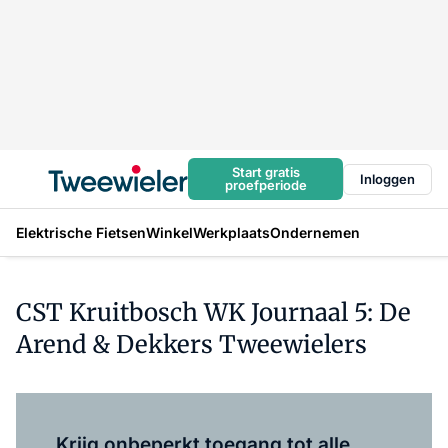
Start gratis
Inloggen
proefperiode
Elektrische Fietsen
Winkel
Werkplaats
Ondernemen
CST Kruitbosch WK Journaal 5: De
Arend & Dekkers Tweewielers
Log in
om dit artikel te lezen.
Krijg onbeperkt toegang tot alle