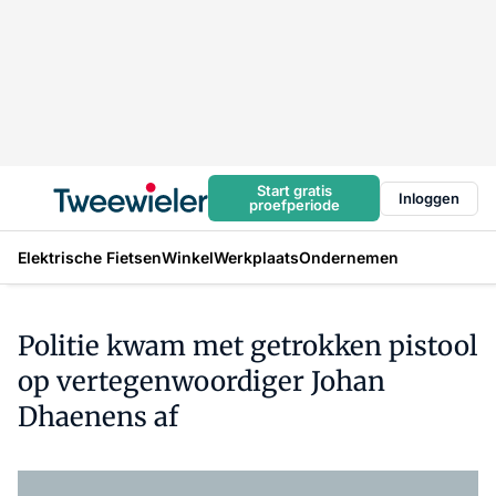
Start gratis
Inloggen
proefperiode
Elektrische Fietsen
Winkel
Werkplaats
Ondernemen
Politie kwam met getrokken pistool
op vertegenwoordiger Johan
Dhaenens af