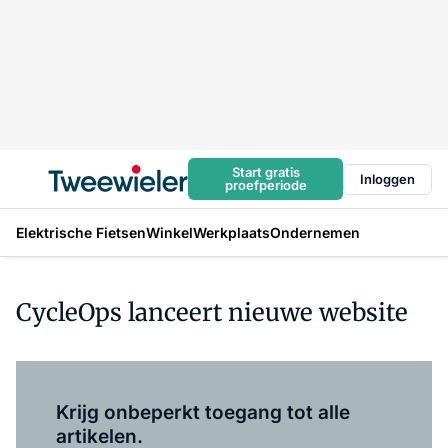
Start gratis
Inloggen
proefperiode
Elektrische Fietsen
Winkel
Werkplaats
Ondernemen
CycleOps lanceert nieuwe website
Log in
om dit artikel te lezen.
Krijg onbeperkt toegang tot alle
artikelen.