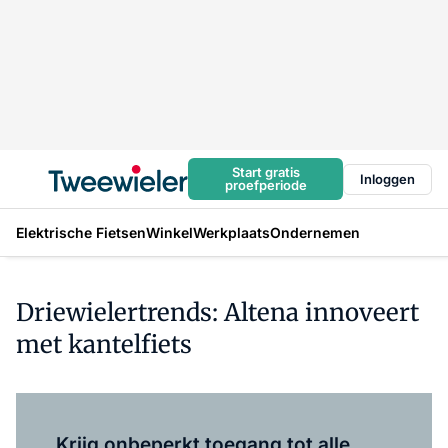
Start gratis
Inloggen
proefperiode
Elektrische Fietsen
Winkel
Werkplaats
Ondernemen
Driewielertrends: Altena innoveert
met kantelfiets
Log in
om dit artikel te lezen.
Krijg onbeperkt toegang tot alle