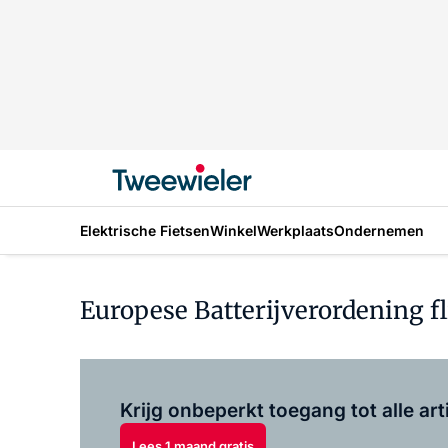
Elektrische Fietsen
Winkel
Werkplaats
Ondernemen
Europese Batterijverordening f
Krijg onbeperkt toegang tot alle art
Lees 1 maand gratis