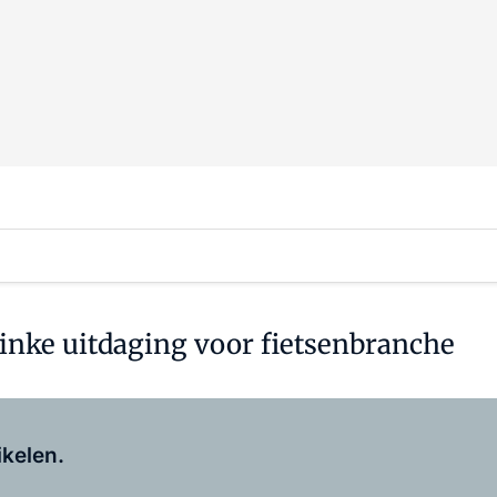
linke uitdaging voor fietsenbranche
Log in
om dit artikel te lezen.
ikelen.