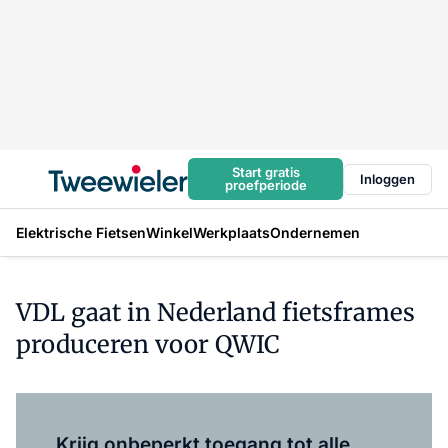
Start gratis
Inloggen
proefperiode
Elektrische Fietsen
Winkel
Werkplaats
Ondernemen
VDL gaat in Nederland fietsframes
produceren voor QWIC
Log in
om dit artikel te lezen.
Krijg onbeperkt toegang tot alle